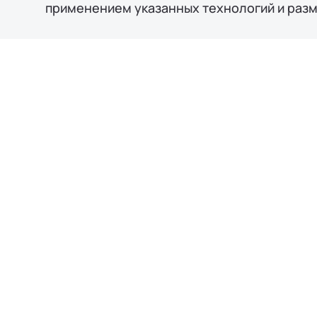
применением указанных технологий и раз
За
Пройдите Тест-д
Имя*
Телефон*