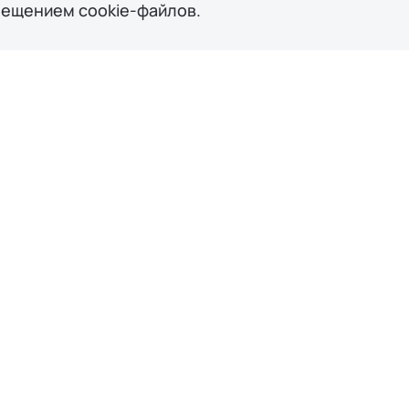
мещением cookie-файлов.
писаться на Тест-др
райв в ближайшем Сертифицированном Цен
Auto в вашем городе.