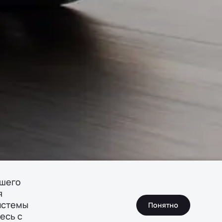
ашего
я
истемы
Понятно
есь с