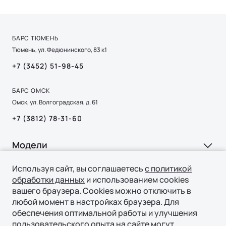
БАРС ТЮМЕНЬ
Тюмень, ул. Федюнинского, 83 к1
+7 (3452) 51-98-45
БАРС ОМСК
Омск, ул. Волгоградская, д. 61
+7 (3812) 78-31-60
Ли Л9 | Li L9
Флагманский 6-местный кроссовер
Модели
ОТ 9 650 000 ₽
Подробнее
Ли Л6 | Li L6
Используя сайт, вы соглашаетесь
с политикой
Покупка
обработки данных
и использованием cookies
Ли Л7 | Li L7
вашего браузера. Cookies можно отключить в
ВЫБОР И ПОКУПКА
Ли Л9 | Li L9
Владение
любой момент в настройках браузера. Для
Консультация
обеспечения оптимальной работы и улучшения
пользовательского опыта на сайте могут
СЕРВИС