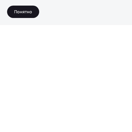
Понятно
Получить консультацию
Имя*
Телефон*
Город*
Выберите