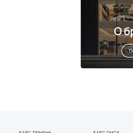
О б
П
БАРС ТЮМЕНЬ
БАРС ОМСК