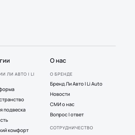
гии
О нас
И ЛИ АВТО | LI
О БРЕНДЕ
Бренд Ли Авто | Li Auto
тформа
Новости
странство
СМИ о нас
я подвеска
Вопрос | ответ
сть
СОТРУДНИЧЕСТВО
кий комфорт