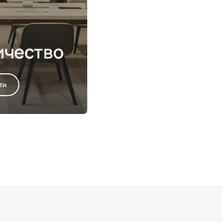
ичество
ти