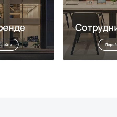
ренде
Сотрудн
ерейти
Перей