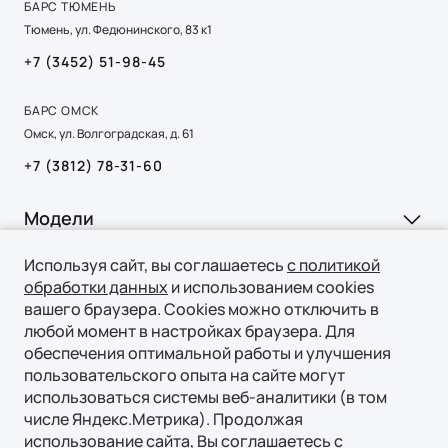
БАРС ТЮМЕНЬ
Тюмень, ул. Федюнинского, 83 к1
+7 (3452) 51-98-45
БАРС ОМСК
Омск, ул. Волгоградская, д. 61
+7 (3812) 78-31-60
Модели
Ли Л9 | Li L9
Ли Л6 | Li L6
Используя сайт, вы соглашаетесь
с политикой
Покупка
Флагманский 6-местный кроссовер
обработки данных
и использованием cookies
Ли Л7 | Li L7
ОТ 9 650 000 ₽
вашего браузера. Cookies можно отключить в
Подробнее
ВЫБОР И ПОКУПКА
Ли Л9 | Li L9
Владение
любой момент в настройках браузера. Для
Консультация
обеспечения оптимальной работы и улучшения
пользовательского опыта на сайте могут
СЕРВИС
Технологии
Тест-драйв
использоваться системы веб-аналитики (в том
Официальный сервис
числе Яндекс.Метрика). Продолжая
Специальные предложения
ТЕХНОЛОГИИ ЛИ АВТО | LI AUTO
использование сайта, Вы соглашаетесь с
О нас
Регламент ТО